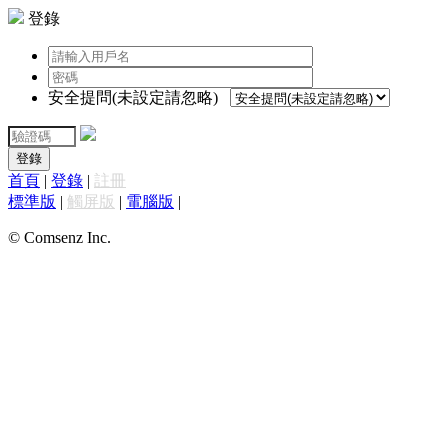
登錄
安全提問(未設定請忽略)
登錄
首頁
|
登錄
|
註冊
標準版
|
觸屏版
|
電腦版
|
© Comsenz Inc.