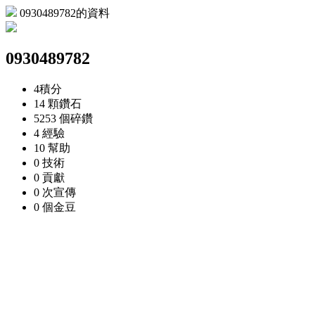
0930489782的資料
0930489782
4
積分
14 顆
鑽石
5253 個
碎鑽
4
經驗
10
幫助
0
技術
0
貢獻
0 次
宣傳
0 個
金豆