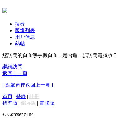
搜尋
版塊列表
用戶信息
熱帖
您訪問的頁面無手機頁面，是否進一步訪問電腦版？
繼續訪問
返回上一頁
[ 點擊這裡返回上一頁 ]
首頁
|
登錄
|
註冊
標準版
|
觸屏版
|
電腦版
|
© Comsenz Inc.