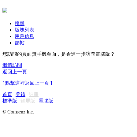
搜尋
版塊列表
用戶信息
熱帖
您訪問的頁面無手機頁面，是否進一步訪問電腦版？
繼續訪問
返回上一頁
[ 點擊這裡返回上一頁 ]
首頁
|
登錄
|
註冊
標準版
|
觸屏版
|
電腦版
|
© Comsenz Inc.