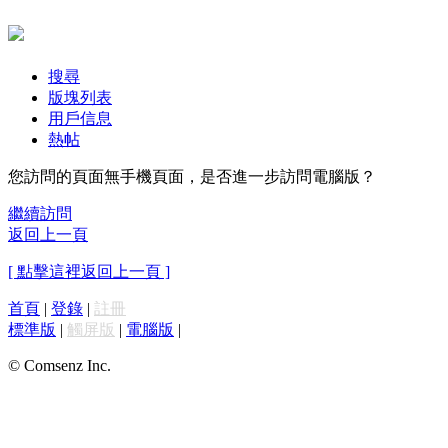
搜尋
版塊列表
用戶信息
熱帖
您訪問的頁面無手機頁面，是否進一步訪問電腦版？
繼續訪問
返回上一頁
[ 點擊這裡返回上一頁 ]
首頁
|
登錄
|
註冊
標準版
|
觸屏版
|
電腦版
|
© Comsenz Inc.