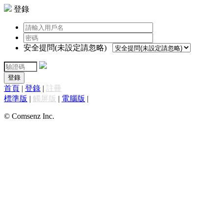
登錄
安全提問(未設定請忽略)
登錄
首頁
|
登錄
|
註冊
標準版
|
觸屏版
|
電腦版
|
© Comsenz Inc.