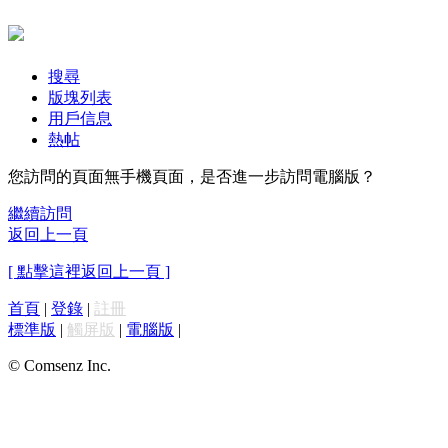
搜尋
版塊列表
用戶信息
熱帖
您訪問的頁面無手機頁面，是否進一步訪問電腦版？
繼續訪問
返回上一頁
[ 點擊這裡返回上一頁 ]
首頁
|
登錄
|
註冊
標準版
|
觸屏版
|
電腦版
|
© Comsenz Inc.