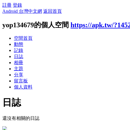
註冊
登錄
Android 台灣中文網
返回首頁
yop134679的個人空間
https://apk.tw/?145
空間首頁
動態
記錄
日誌
相冊
主題
分享
留言板
個人資料
日誌
還沒有相關的日誌