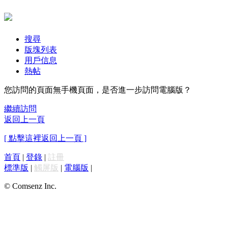
搜尋
版塊列表
用戶信息
熱帖
您訪問的頁面無手機頁面，是否進一步訪問電腦版？
繼續訪問
返回上一頁
[ 點擊這裡返回上一頁 ]
首頁
|
登錄
|
註冊
標準版
|
觸屏版
|
電腦版
|
© Comsenz Inc.