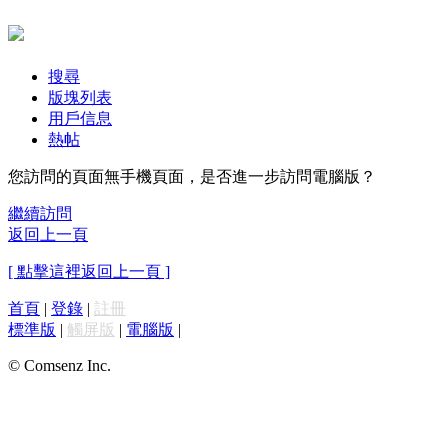
搜尋
版塊列表
用戶信息
熱帖
您訪問的頁面無手機頁面，是否進一步訪問電腦版？
繼續訪問
返回上一頁
[ 點擊這裡返回上一頁 ]
首頁
|
登錄
|
註冊
標準版
|
觸屏版
|
電腦版
|
© Comsenz Inc.