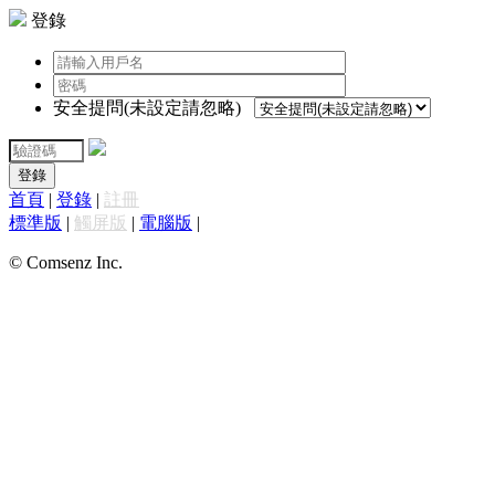
登錄
安全提問(未設定請忽略)
登錄
首頁
|
登錄
|
註冊
標準版
|
觸屏版
|
電腦版
|
© Comsenz Inc.