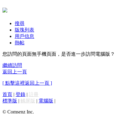
搜尋
版塊列表
用戶信息
熱帖
您訪問的頁面無手機頁面，是否進一步訪問電腦版？
繼續訪問
返回上一頁
[ 點擊這裡返回上一頁 ]
首頁
|
登錄
|
註冊
標準版
|
觸屏版
|
電腦版
|
© Comsenz Inc.