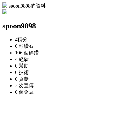
spoon9898的資料
spoon9898
4
積分
0 顆
鑽石
106 個
碎鑽
4
經驗
0
幫助
0
技術
0
貢獻
2 次
宣傳
0 個
金豆