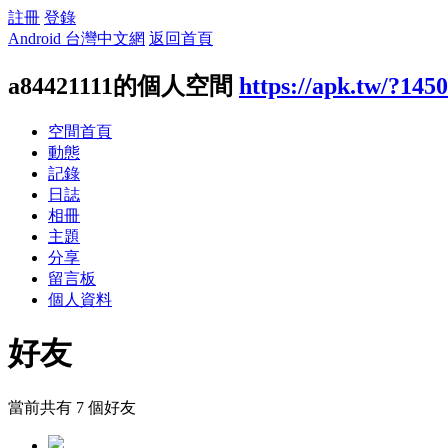
註冊
登錄
Android 台灣中文網
返回首頁
a84421111的個人空間
https://apk.tw/?145
空間首頁
動態
記錄
日誌
相冊
主題
分享
留言板
個人資料
好友
當前共有
7
個好友