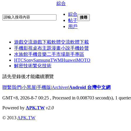
綜合
綜合
搜尋
帖子
用戶
遊戲交流
遊戲下載
軟體交流
軟體下載
手機影視
桌布主題
漫畫小說
手機鈴聲
水族館
手機音樂
二手市場
新手專區
HTC
Sony
Samsung
TWM
Huawei
MOTO
解密技術
繁化技術
請先登錄後才能繼續瀏覽
聯繫我們
|
小黑屋
|
手機版
|
Archiver
|
Android 台灣中文網
GMT+8, 2026-8-7 00:25
, Processed in 0.008703 second(s), 1 quer
Powered by
APK.TW
v2.0
© 2013
APK.TW