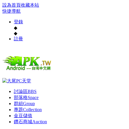
設為首頁
收藏本站
快捷導航
登錄
◆
◆
註冊
討論區
BBS
部落格
Space
群組
Group
專題
Collection
金豆儲值
鑽石商城
Auction