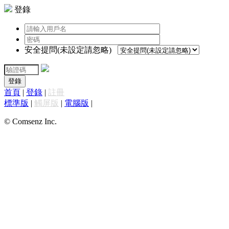
登錄
安全提問(未設定請忽略)
登錄
首頁
|
登錄
|
註冊
標準版
|
觸屏版
|
電腦版
|
© Comsenz Inc.