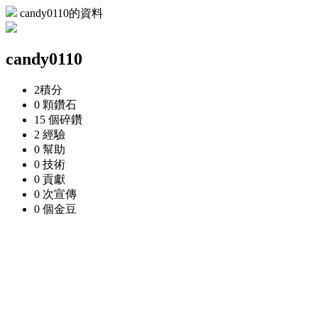
candy0110的資料
candy0110
2
積分
0 顆
鑽石
15 個
碎鑽
2
經驗
0
幫助
0
技術
0
貢獻
0 次
宣傳
0 個
金豆