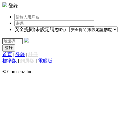
登錄
安全提問(未設定請忽略)
登錄
首頁
|
登錄
|
註冊
標準版
|
觸屏版
|
電腦版
|
© Comsenz Inc.