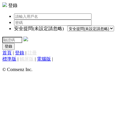
登錄
安全提問(未設定請忽略)
登錄
首頁
|
登錄
|
註冊
標準版
|
觸屏版
|
電腦版
|
© Comsenz Inc.