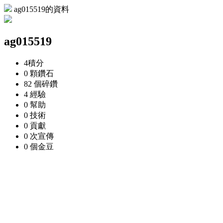
ag015519的資料
ag015519
4
積分
0 顆
鑽石
82 個
碎鑽
4
經驗
0
幫助
0
技術
0
貢獻
0 次
宣傳
0 個
金豆