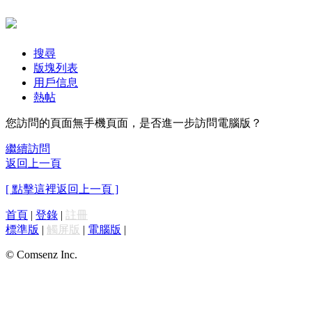
搜尋
版塊列表
用戶信息
熱帖
您訪問的頁面無手機頁面，是否進一步訪問電腦版？
繼續訪問
返回上一頁
[ 點擊這裡返回上一頁 ]
首頁
|
登錄
|
註冊
標準版
|
觸屏版
|
電腦版
|
© Comsenz Inc.