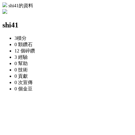
shi41的資料
shi41
3
積分
0 顆
鑽石
12 個
碎鑽
3
經驗
0
幫助
0
技術
0
貢獻
0 次
宣傳
0 個
金豆