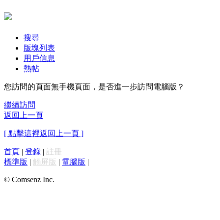
搜尋
版塊列表
用戶信息
熱帖
您訪問的頁面無手機頁面，是否進一步訪問電腦版？
繼續訪問
返回上一頁
[ 點擊這裡返回上一頁 ]
首頁
|
登錄
|
註冊
標準版
|
觸屏版
|
電腦版
|
© Comsenz Inc.