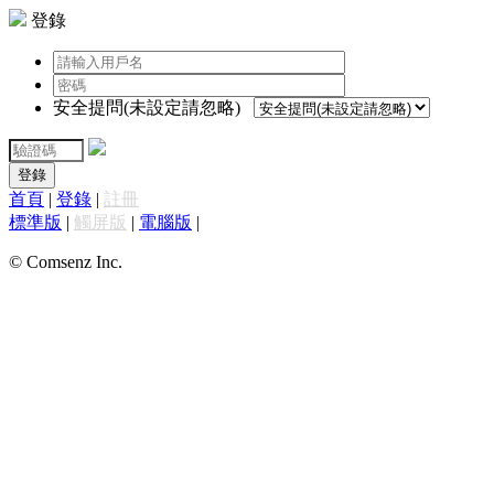
登錄
安全提問(未設定請忽略)
登錄
首頁
|
登錄
|
註冊
標準版
|
觸屏版
|
電腦版
|
© Comsenz Inc.