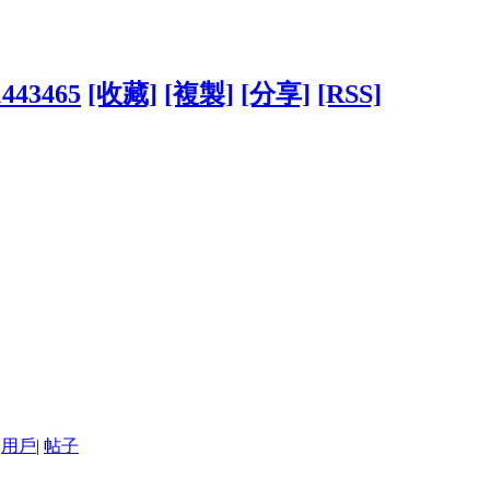
1443465
[收藏]
[複製]
[分享]
[RSS]
用戶
|
帖子