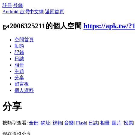
註冊
登錄
Android 台灣中文網
返回首頁
ga2006325211的個人空間
https://apk.tw/?
空間首頁
動態
記錄
日誌
相冊
主題
分享
留言板
個人資料
分享
按類型查看:
全部
|
網址
|
視頻
|
音樂
|
Flash
|
日誌
|
相冊
|
圖片
|
投票
|
現在還沒分享