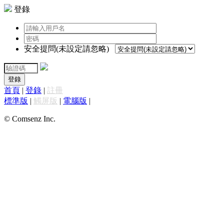
登錄
安全提問(未設定請忽略)
登錄
首頁
|
登錄
|
註冊
標準版
|
觸屏版
|
電腦版
|
© Comsenz Inc.