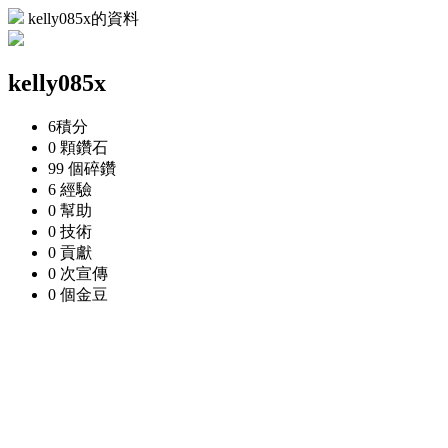
kelly085x的資料
kelly085x
6
積分
0 顆
鑽石
99 個
碎鑽
6
經驗
0
幫助
0
技術
0
貢獻
0 次
宣傳
0 個
金豆