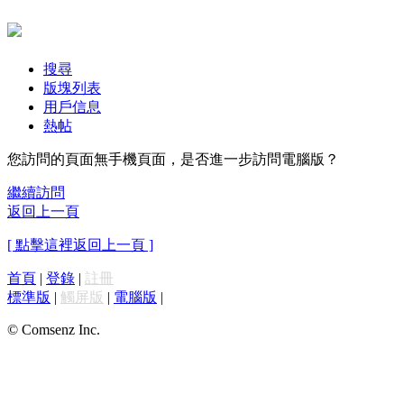
搜尋
版塊列表
用戶信息
熱帖
您訪問的頁面無手機頁面，是否進一步訪問電腦版？
繼續訪問
返回上一頁
[ 點擊這裡返回上一頁 ]
首頁
|
登錄
|
註冊
標準版
|
觸屏版
|
電腦版
|
© Comsenz Inc.