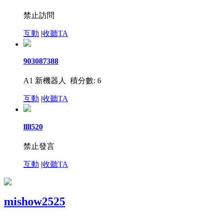
禁止訪問
互動
|
收聽TA
903087388
A1 新機器人
積分數: 6
互動
|
收聽TA
llll520
禁止發言
互動
|
收聽TA
mishow2525