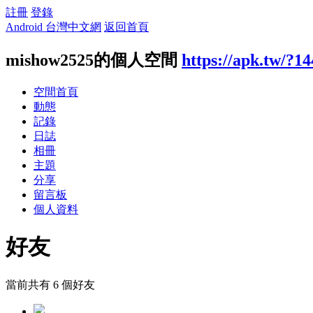
註冊
登錄
Android 台灣中文網
返回首頁
mishow2525的個人空間
https://apk.tw/?1
空間首頁
動態
記錄
日誌
相冊
主題
分享
留言板
個人資料
好友
當前共有
6
個好友