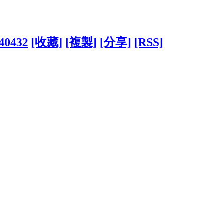
440432
[收藏]
[複製]
[分享]
[RSS]