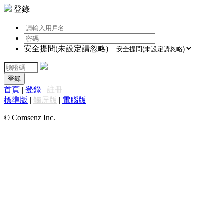
登錄
安全提問(未設定請忽略)
登錄
首頁
|
登錄
|
註冊
標準版
|
觸屏版
|
電腦版
|
© Comsenz Inc.