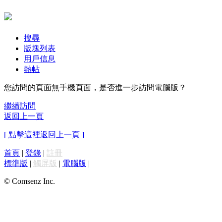
搜尋
版塊列表
用戶信息
熱帖
您訪問的頁面無手機頁面，是否進一步訪問電腦版？
繼續訪問
返回上一頁
[ 點擊這裡返回上一頁 ]
首頁
|
登錄
|
註冊
標準版
|
觸屏版
|
電腦版
|
© Comsenz Inc.