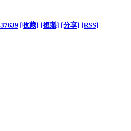
437639
[收藏]
[複製]
[分享]
[RSS]