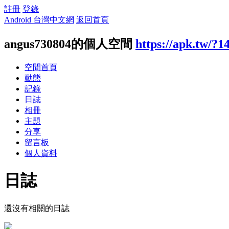
註冊
登錄
Android 台灣中文網
返回首頁
angus730804的個人空間
https://apk.tw/?1
空間首頁
動態
記錄
日誌
相冊
主題
分享
留言板
個人資料
日誌
還沒有相關的日誌