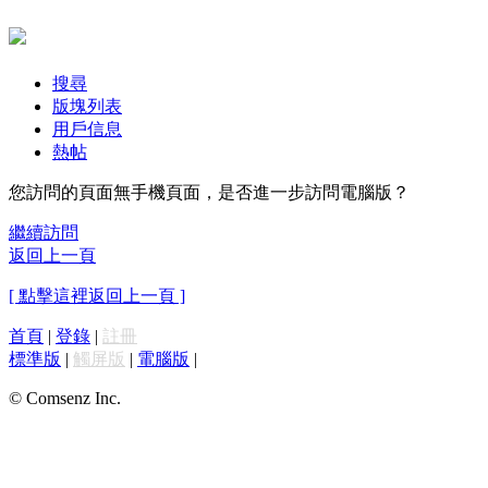
搜尋
版塊列表
用戶信息
熱帖
您訪問的頁面無手機頁面，是否進一步訪問電腦版？
繼續訪問
返回上一頁
[ 點擊這裡返回上一頁 ]
首頁
|
登錄
|
註冊
標準版
|
觸屏版
|
電腦版
|
© Comsenz Inc.