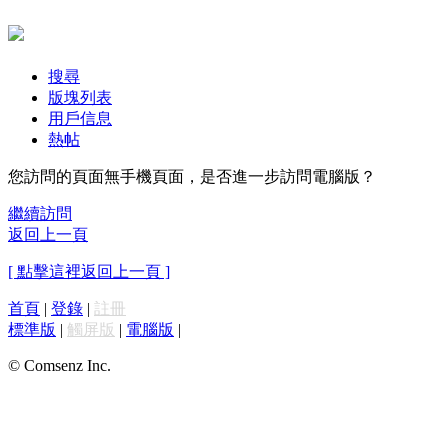
搜尋
版塊列表
用戶信息
熱帖
您訪問的頁面無手機頁面，是否進一步訪問電腦版？
繼續訪問
返回上一頁
[ 點擊這裡返回上一頁 ]
首頁
|
登錄
|
註冊
標準版
|
觸屏版
|
電腦版
|
© Comsenz Inc.