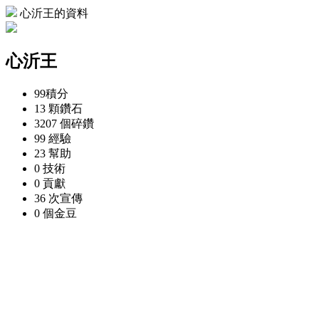
心沂王的資料
心沂王
99
積分
13 顆
鑽石
3207 個
碎鑽
99
經驗
23
幫助
0
技術
0
貢獻
36 次
宣傳
0 個
金豆