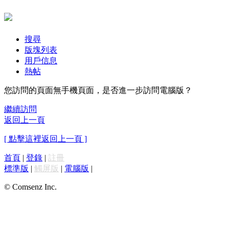
搜尋
版塊列表
用戶信息
熱帖
您訪問的頁面無手機頁面，是否進一步訪問電腦版？
繼續訪問
返回上一頁
[ 點擊這裡返回上一頁 ]
首頁
|
登錄
|
註冊
標準版
|
觸屏版
|
電腦版
|
© Comsenz Inc.