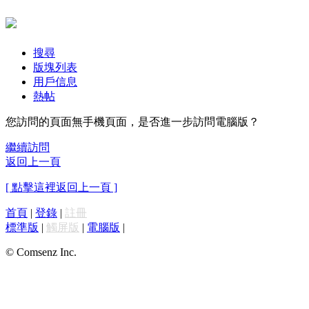
搜尋
版塊列表
用戶信息
熱帖
您訪問的頁面無手機頁面，是否進一步訪問電腦版？
繼續訪問
返回上一頁
[ 點擊這裡返回上一頁 ]
首頁
|
登錄
|
註冊
標準版
|
觸屏版
|
電腦版
|
© Comsenz Inc.