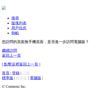
搜尋
版塊列表
用戶信息
熱帖
您訪問的頁面無手機頁面，是否進一步訪問電腦版？
繼續訪問
返回上一頁
[ 點擊這裡返回上一頁 ]
首頁
|
登錄
|
註冊
標準版
|
觸屏版
|
電腦版
|
© Comsenz Inc.