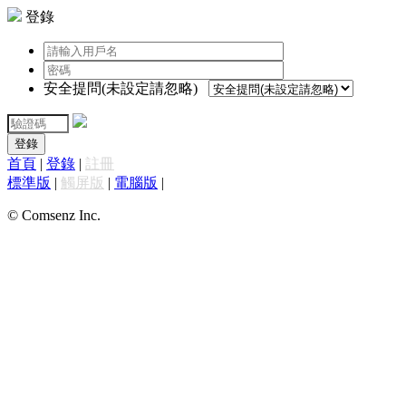
登錄
安全提問(未設定請忽略)
登錄
首頁
|
登錄
|
註冊
標準版
|
觸屏版
|
電腦版
|
© Comsenz Inc.