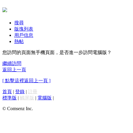
搜尋
版塊列表
用戶信息
熱帖
您訪問的頁面無手機頁面，是否進一步訪問電腦版？
繼續訪問
返回上一頁
[ 點擊這裡返回上一頁 ]
首頁
|
登錄
|
註冊
標準版
|
觸屏版
|
電腦版
|
© Comsenz Inc.