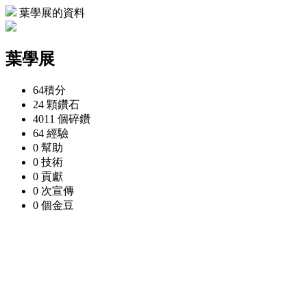
葉學展的資料
葉學展
64
積分
24 顆
鑽石
4011 個
碎鑽
64
經驗
0
幫助
0
技術
0
貢獻
0 次
宣傳
0 個
金豆