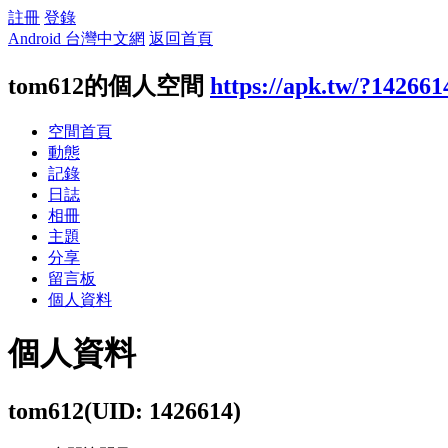
註冊
登錄
Android 台灣中文網
返回首頁
tom612的個人空間
https://apk.tw/?142661
空間首頁
動態
記錄
日誌
相冊
主題
分享
留言板
個人資料
個人資料
tom612
(UID: 1426614)