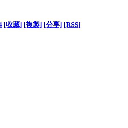
4
[收藏]
[複製]
[分享]
[RSS]