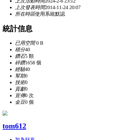
上次活動時間
2024-2-6 23:12
上次發表時間
2014-11-24 20:07
所在時區
使用系統默認
統計信息
已用空間
0 B
積分
40
鑽石
5 顆
碎鑽
1658 個
經驗
40
幫助
0
技術
0
貢獻
0
宣傳
0 次
金豆
0 個
tom612
加為好友