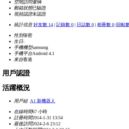
空間訪問量
10
郵箱狀態
已驗證
視頻認證
未認證
統計信息
好友數 14
|
記錄數 0
|
日誌數 0
|
相冊數 0
|
回帖數
性別
保密
生日
-
手機機型
samsung
手機平台
Android 4.1
來自
香港
用戶認證
活躍概況
用戶組
A1 新機器人
在線時間
67 小時
註冊時間
2014-1-31 13:54
最後訪問
2024-2-6 23:12