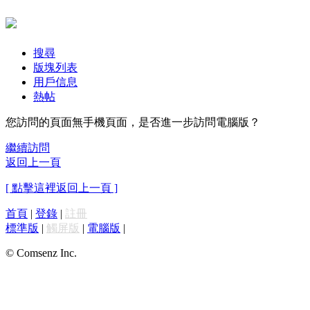
搜尋
版塊列表
用戶信息
熱帖
您訪問的頁面無手機頁面，是否進一步訪問電腦版？
繼續訪問
返回上一頁
[ 點擊這裡返回上一頁 ]
首頁
|
登錄
|
註冊
標準版
|
觸屏版
|
電腦版
|
© Comsenz Inc.