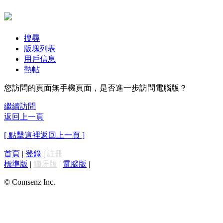
搜尋
版塊列表
用戶信息
熱帖
您訪問的頁面無手機頁面，是否進一步訪問電腦版？
繼續訪問
返回上一頁
[ 點擊這裡返回上一頁 ]
首頁
|
登錄
|
註冊
標準版
|
觸屏版
|
電腦版
|
© Comsenz Inc.