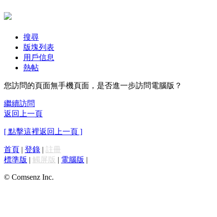
搜尋
版塊列表
用戶信息
熱帖
您訪問的頁面無手機頁面，是否進一步訪問電腦版？
繼續訪問
返回上一頁
[ 點擊這裡返回上一頁 ]
首頁
|
登錄
|
註冊
標準版
|
觸屏版
|
電腦版
|
© Comsenz Inc.