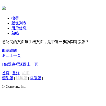
搜尋
版塊列表
用戶信息
熱帖
您訪問的頁面無手機頁面，是否進一步訪問電腦版？
繼續訪問
返回上一頁
[ 點擊這裡返回上一頁 ]
首頁
|
登錄
|
註冊
標準版
|
觸屏版
|
電腦版
|
© Comsenz Inc.