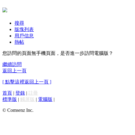
搜尋
版塊列表
用戶信息
熱帖
您訪問的頁面無手機頁面，是否進一步訪問電腦版？
繼續訪問
返回上一頁
[ 點擊這裡返回上一頁 ]
首頁
|
登錄
|
註冊
標準版
|
觸屏版
|
電腦版
|
© Comsenz Inc.