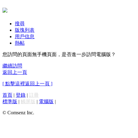
搜尋
版塊列表
用戶信息
熱帖
您訪問的頁面無手機頁面，是否進一步訪問電腦版？
繼續訪問
返回上一頁
[ 點擊這裡返回上一頁 ]
首頁
|
登錄
|
註冊
標準版
|
觸屏版
|
電腦版
|
© Comsenz Inc.