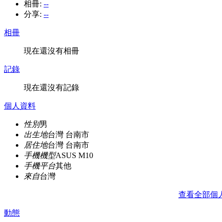
相冊:
--
分享:
--
相冊
現在還沒有相冊
記錄
現在還沒有記錄
個人資料
性別
男
出生地
台灣 台南市
居住地
台灣 台南市
手機機型
ASUS M10
手機平台
其他
來自
台灣
查看全部個
動態