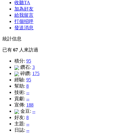
收聽TA
加為好友
給我留言
打個招呼
發送消息
統計信息
已有
67
人來訪過
積分:
95
鑽石:
3
碎鑽:
175
經驗:
95
幫助:
8
技術:
--
貢獻:
--
宣傳:
188
金豆:
--
好友:
8
主題:
--
日誌:
--