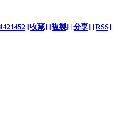
?1421452
[收藏]
[複製]
[分享]
[RSS]