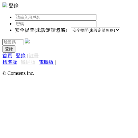
登錄
安全提問(未設定請忽略)
登錄
首頁
|
登錄
|
註冊
標準版
|
觸屏版
|
電腦版
|
© Comsenz Inc.